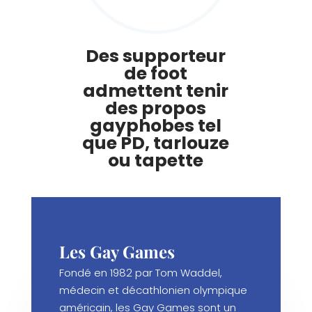
Des supporteur
de foot
admettent tenir
des propos
gayphobes tel
que PD, tarlouze
ou tapette
Les Gay Games
Fondé en 1982 par Tom Waddel,
médecin et décathlonien olympique
américain, les Gay Games sont un