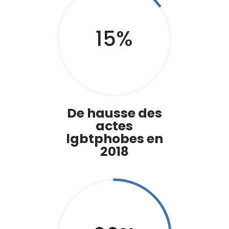
15
%
De hausse des
actes
lgbtphobes en
2018