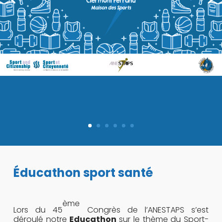
Éducathon sport santé
ème
Lors du 45
Congrès de l’ANESTAPS s’est
déroulé notre
Educathon
sur le thème du Sport-