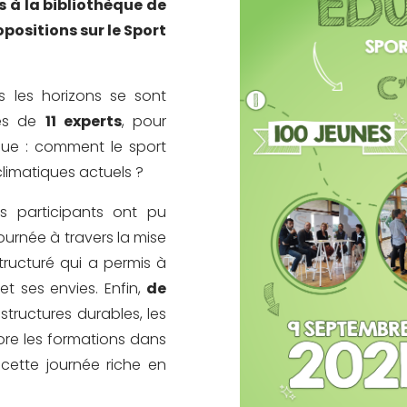
s à la bibliothèque de
opositions sur le Sport
s les horizons se sont
tés de
11 experts
, pour
que : comment le sport
climatiques actuels ?
es participants ont pu
journée à travers la mise
tructuré qui a permis à
t ses envies. Enfin,
de
astructures durables, les
re les formations dans
cette journée riche en