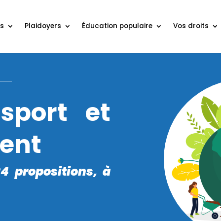
ns
Plaidoyers
Éducation populaire
Vos droits
sport et
ent
24 propositions, à