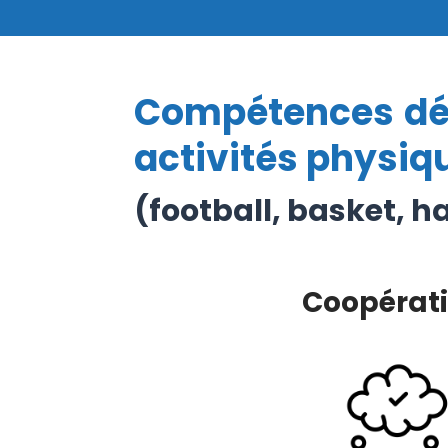
Compétences dév
activités physiq
(football, basket, h
Coopérat