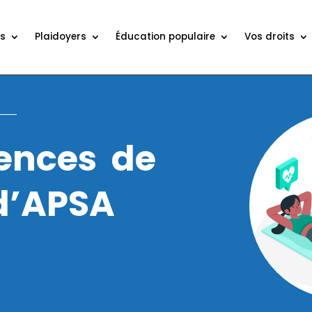
ns
Plaidoyers
Éducation populaire
Vos droits
ences de
 d’APSA