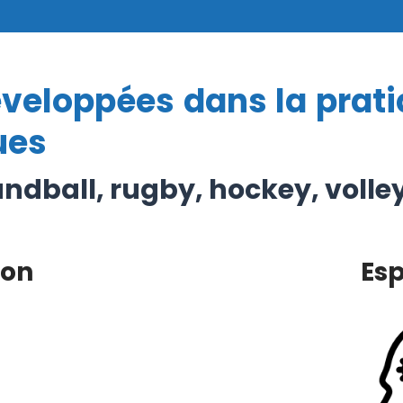
eloppées dans la pratiq
ues
andball, rugby, hockey, volle
ion
Esp