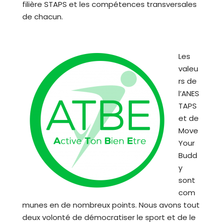
filière STAPS et les compétences transversales
de chacun.
Les
valeu
rs de
l’ANES
TAPS
et de
Move
Your
Budd
y
sont
com
munes en de nombreux points. Nous avons tout
deux volonté de démocratiser le sport et de le