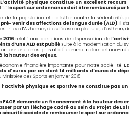
:
L’activité physique constitue un excellent recou
fait
l
e sport sur ordonnance doit être remboursé par l
ie de la population et de lutter contre la sédentarité,
 pré- venir des affections de longue durée (ALD)
.
Il s
kinson ou d’Alzheimer, de sclérose en plaques, d’asthme, 
e 2016
relatif aux conditions de dispensation de
l
‘activ
ints d’une ALD est publié
suite à la modernisation du s
t sur ordonnance n’est pas utilisé comme traitement non-
 la hauteur des enjeux.
e économie financière importante pour notre socié- té.
La
rds d’euros par an dont 14 milliards d’euros de dé
 Ministère des Sports en janvier 2018.
,
l’activité physique et sportive ne constitue pas un
 la FAGE demande un financement à la hauteur des en
asser par un fléchage cadré au sein du Projet de Loi 
 sécurité sociale de rembourser le sport sur ordonna