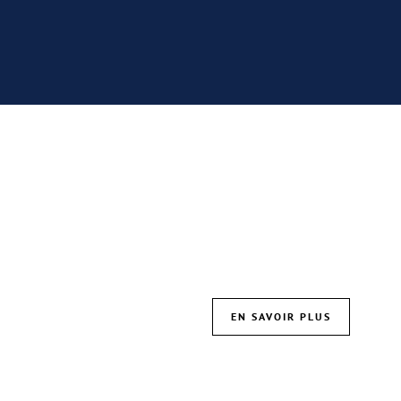
TU TRAVAILLES EN PARALLÈLE DE TES ÉTUDES ?
EN SAVOIR PLUS