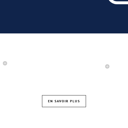
TU ES JEUNE, TU N’ES PLUS EN FORMATION
UNIVERSITAIRE ET TU CHERCHES À TE RÉINSÉRER
PROFESSIONNELLEMENT ?
EN SAVOIR PLUS