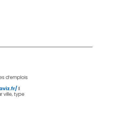
es d’emplois
viz.fr/
Il
 ville, type