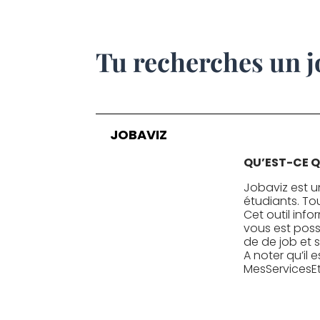
Tu recherches un j
JOBAVIZ
QU’EST-CE Q
Jobaviz est 
étudiants. To
Cet outil info
vous est possi
de de job et 
A noter qu’il
MesServicesEt