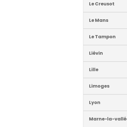
Le Creusot
Le Mans
Le Tampon
Liévin
Lille
Limoges
Lyon
Marne-la-vallé