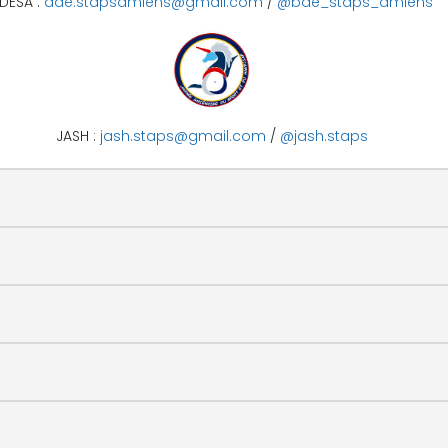
DESA :
ade.stapsamiens@gmail.com
/
@bde_staps_amiens
JASH :
jash.staps@gmail.com
/
@jash.staps