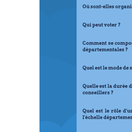
Où sont-elles organi
Qui peut voter ?
Comment se compose
départementales ?
Quel est le mode de 
Quelle est la durée
conseillers ?
Quel est le rôle d'u
l'échelle départemen