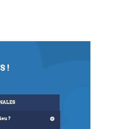
S !
NALES
ieu ?