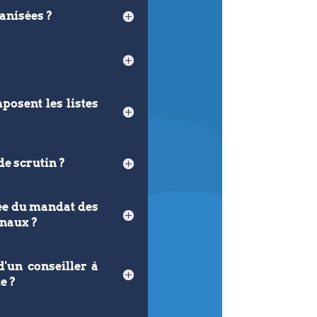
anisées ?
osent les listes
de scrutin ?
rée du mandat des
onaux ?
d'un conseiller à
e ?