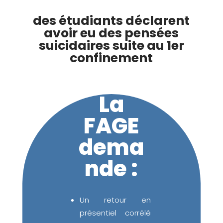
des étudiants déclarent
avoir eu des pensées
suicidaires suite au 1er
confinement
La
FAGE
dema
nde :
Un retour en
présentiel corrélé