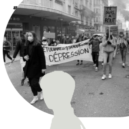
#PérilEtudiant #STAPSOubliés