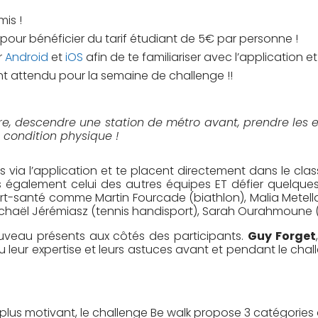
is !
pour bénéficier du tarif étudiant de 5€ par personne !
r
Android
et
iOS
afin de te familiariser avec l’application e
 tant attendu pour la semaine de challenge !!
re, descendre une station de métro avant, prendre les e
 condition physique !
 via l’application et te placent directement dans le clas
 également celui des autres équipes ET défier quelque
-santé comme Martin Fourcade (biathlon), Malia Metella 
chaël Jérémiasz (tennis handisport), Sarah Ourahmoune (
ouveau présents aux côtés des participants.
Guy Forget
leur expertise et leurs astuces avant et pendant le chal
lus motivant, le challenge Be walk propose 3 catégories