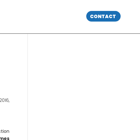
CONTACT
 2016,
ction
rmes