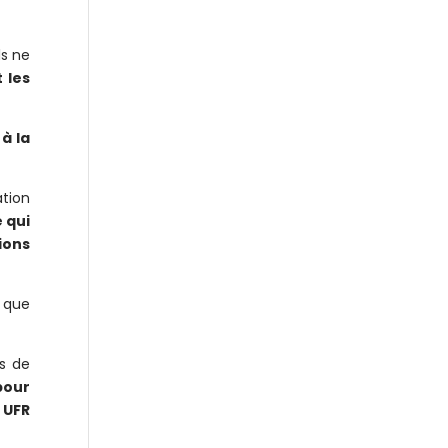
Ils ne
 les
à la
ation
e qui
ions
 que
es de
pour
 UFR