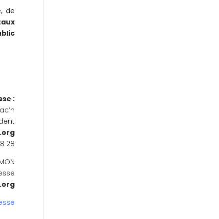
e, de
taux
blic
se :
ac’h
ident
.org
98 28
ALMON
esse
.org
esse