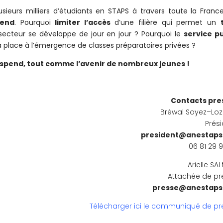
sieurs milliers d’étudiants en STAPS à travers toute la Franc
pend
. Pourquoi
limiter l’accès
d’une filière qui permet un
 secteur se développe de jour en jour ? Pourquoi le
service pu
 la place à l’émergence de classes préparatoires privées ?
uspend, tout comme l’avenir de nombreux jeunes !
Contacts pres
Bréwal Soyez–Loz
Prés
president@anestaps
06 81 29 
Arielle S
Attachée de pr
presse@anestaps
Télécharger ici le communiqué de pr