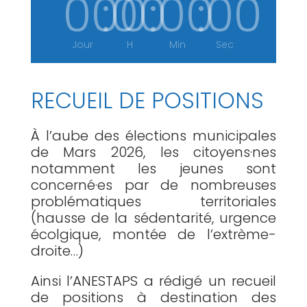
000
:
00
:
00
:
00
Jour
H
Min
Sec
RECUEIL DE POSITIONS
À l’aube des élections municipales
de Mars 2026, les citoyens·nes
notamment les jeunes sont
concerné·es par de nombreuses
problématiques territoriales
(hausse de la sédentarité, urgence
écolgique, montée de l’extrème-
droite…)
Ainsi l’ANESTAPS a rédigé un recueil
de positions à destination des