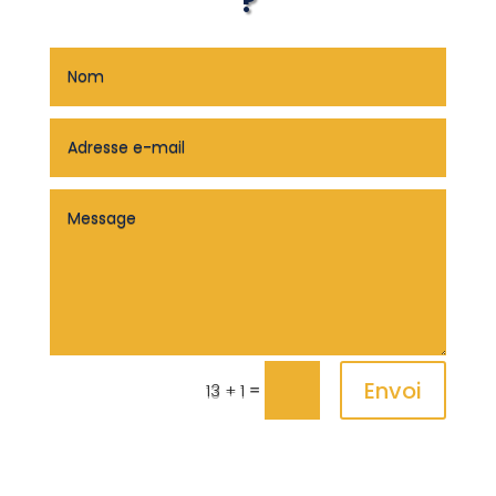
?
Envoi
=
13 + 1