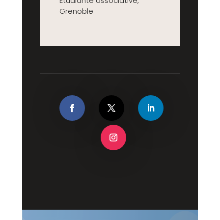
Étudiante associative
,
Grenoble