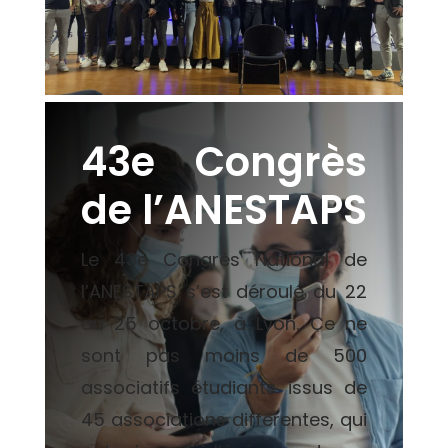
43e Congrès
de l’ANESTAPS
Le 43e Congrès National de
l’ANESTAPS s’est déroulé du 22
au 25 octobre, à Lyon. Ce ne
sont pas moins de 500
associatifs étudiants issus de
45 associations différentes, qui