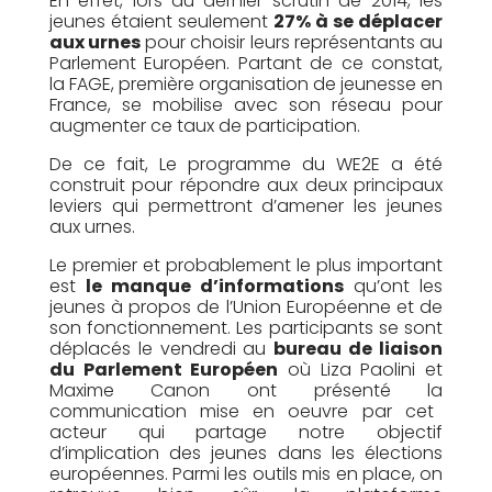
En effet, lors du dernier scrutin de 2014, les
jeunes étaient seulement
27% à se déplacer
aux urnes
pour choisir leurs rep
résentants au
Parlement Européen. Partant de ce constat,
la FAGE, première organisation de jeunesse en
France, se mobilise avec son réseau pour
augmenter ce taux de participation.
De ce fait, Le p
rogramme du WE2E a été
construit pour répondre aux deux principaux
leviers qui permettront d’amener les jeunes
aux urnes.
Le premier et probablement le plus important
est
le manque d’infor
mations
qu’ont les
jeunes à propos de l’Union Européenne et de
son fonctionnement. Les participants se sont
déplacés le vendredi au
bureau de liaison
du Parlement Européen
où Liza Paolini et
Maxime Canon ont présenté la
communicati
on mise en oeuvre par cet
a
cteur qui partage notre objectif
d’implication des jeunes dans les élections
européennes. Parmi les outils mis en place, on