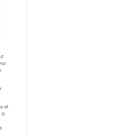
ut
nsi
n
r
s et
é
à
es