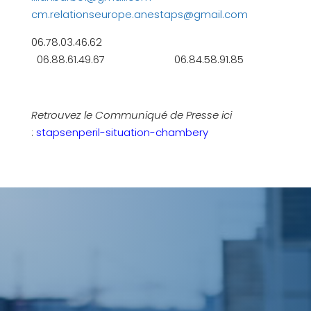
c
m.relationseurope.anestaps@gmail.com
06.78.03.46.62
06.88.61.49.67 06.84.58.91.85
Retrouvez le Communiqué de Presse ici
:
stapsenperil-situation-chambery