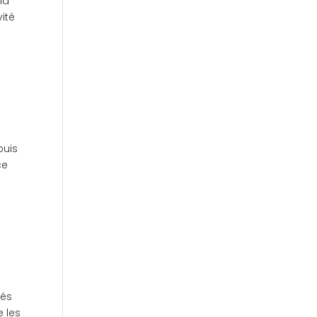
nd
ité
puis
ce
iés
e les