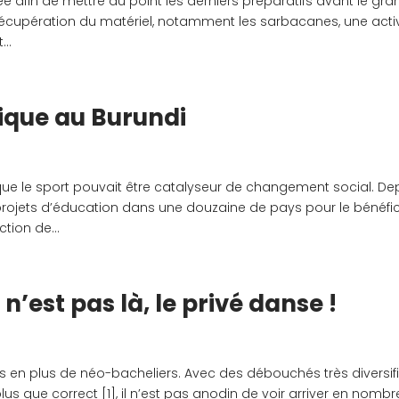
vée afin de mettre au point les derniers préparatifs avant le gra
 récupération du matériel, notamment les sarbacanes, une activ
..
ique au Burundi
e que le sport pouvait être catalyseur de changement social. De
projets d’éducation dans une douzaine de pays pour le bénéfi
tion de...
n’est pas là, le privé danse !
e plus en plus de néo-bacheliers. Avec des débouchés très diversif
plus que correct [1], il n’est pas anodin de voir arriver en nombr