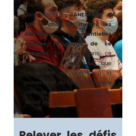
pays du point de vue
démocratique,
l’ANESTAPS a
fait le choix de mettre les
élections présidentielles
comme fil rouge de ce
congrès
. En effet, dans ce
contexte , il est plus que
nécessaire de donner à la
jeunesse et au sport une place
centrale et légitime au sein du
débat public.
Relever les défis