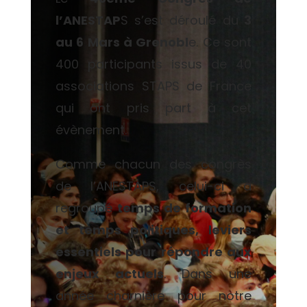
l’ANESTAP
S s’est déroulé du
3
au 6 Mars à Grenobl
e. Ce sont
400 participants issus de 40
associations STAPS de France
qui ont pris part à cet
évènement.
Comme chacun des congrès
de l’ANESTAPS, celui-ci a
regroupé
temps de formation
et temps politiques, leviers
essentiels pour répondre aux
enjeux actuels
. Dans une
année charnière pour notre