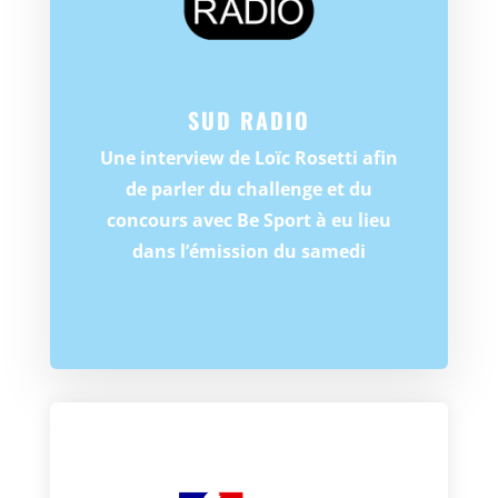
SUD RADIO
Une interview de Loïc Rosetti afin
de parler du challenge et du
concours avec Be Sport à eu lieu
dans l’émission du samedi