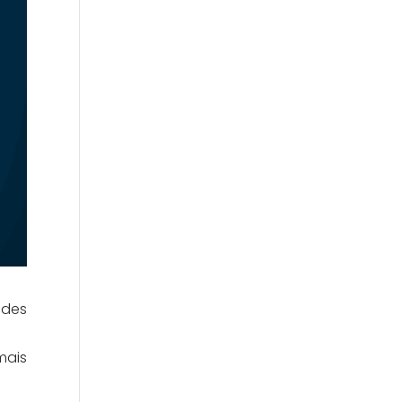
 des
mais