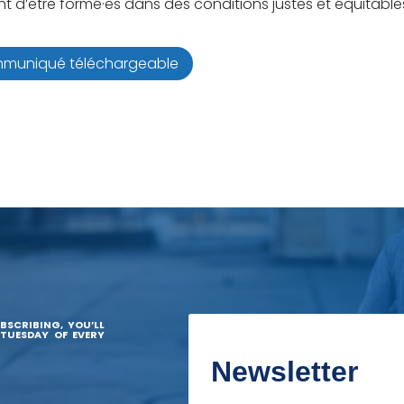
tent d’être formé·es dans des conditions justes et équitable
muniqué téléchargeable
BSCRIBING, YOU’LL
 TUESDAY OF EVERY