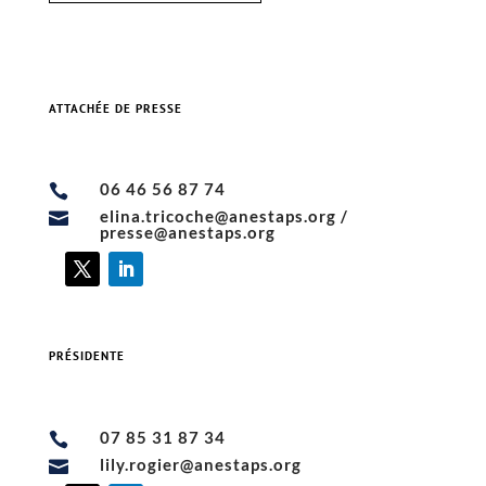
Contact
ATTACHÉE DE PRESSE
Elina Tricoche
06 46 56 87 74

elina.tricoche@anestaps.org /

presse@anestaps.org
PRÉSIDENTE
Lily Rogier
07 85 31 87 34

lily.rogier@anestaps.org
