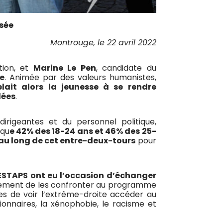
ysée
Montrouge, le 22 avril 2022
tion, et
Marine Le Pen
, candidate du
le
. Animée par des valeurs humanistes,
lait alors la jeunesse à se rendre
dées
.
irigeantes et du personnel politique,
 qu
e 42% des 18-24 ans et 46% des 25-
 au long de cet entre-deux-tours
pour
NESTAPS ont eu l’occasion d’échanger
lement de les confronter au programme
es de voir l’extrême-droite accéder au
tionnaires, la xénophobie, le racisme et