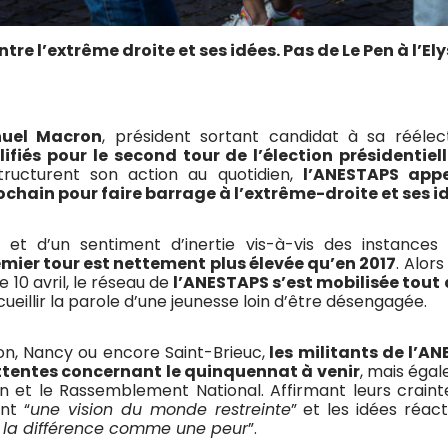
tre l’extrême droite et ses idées. Pas de Le Pen à l’El
uel Macron
, président sortant candidat à sa réélec
ifiés pour le second tour de l’élection présidentiel
 structurent son action au quotidien,
l’ANESTAPS appe
ochain pour faire barrage à l’extrême-droite et ses i
et d’un sentiment d’inertie vis-à-vis des instances d
emier tour est nettement plus élevée qu’en 2017
. Alors
 10 avril, le réseau de
l’ANESTAPS s’est mobilisée tout
cueillir la parole d’une jeunesse loin d’être désengagée.
on, Nancy ou encore Saint-Brieuc,
les militants de l’A
ttentes concernant le quinquennat à venir
, mais éga
n et le Rassemblement National. Affirmant leurs craint
nt “
une vision du monde restreinte
” et les idées réac
se la différence comme une peur
”.