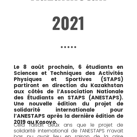
2021
Le 8 août prochain, 6 étudiants en
Sciences et Techniques des Activités
Physiques et Sportives (STAPS)
partiront en direction du Kazakhstan
aux côtés de l’Association Nationale
des Étudiants en STAPS (ANESTAPS).
Une nouvelle édition du projet de
solidarité internationale pour
l’ANESTAPS après la dernière édition de
2019 au Kosovo.
Cela faisait deux ans que le projet de
solidarité international de l’ANESTAPS n’avait
.
pas pu avoir lieu en raison de la crise