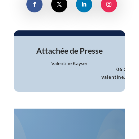
Attachée de Presse
Valentine Kayser
06 28 47
valentine.kays