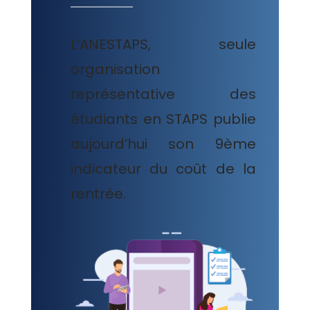
L’ANESTAPS, seule
organisation
représentative des
étudiants en STAPS publie
aujourd’hui son 9ème
indicateur du coût de la
rentrée.