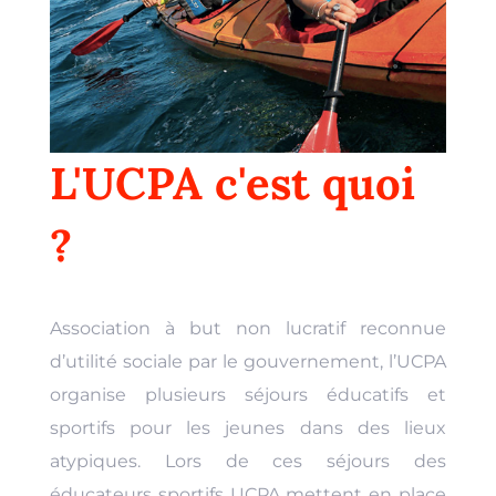
L'UCPA c'est quoi
?
Association à but non lucratif reconnue
d’utilité sociale par le gouvernement, l’UCPA
organise plusieurs séjours éducatifs et
sportifs pour les jeunes dans des lieux
atypiques. Lors de ces séjours des
éducateurs sportifs UCPA mettent en place