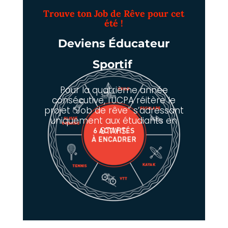
Trouve ton Job de Rêve pour cet
été !
Deviens Éducateur
Sportif
Pour la quatrième année
consécutive, l’UCPA réitère le
projet “Job de rêve” s’adressant
uniquement aux étudiants en
STAPS.