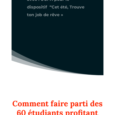
dispositif “Cet été, Trouve
ton job de rêve »
Comment faire parti des
60 étudiants profitant