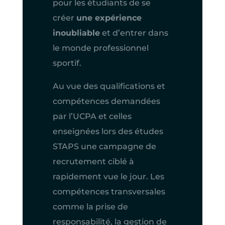
pour les étudiants de se
créer
une expérience
inoubliable
et d’entrer dans
le monde professionnel
sportif.
Au vue des qualifications et
compétences demandées
par l’UCPA et celles
enseignées lors des études
STAPS une campagne de
recrutement ciblé à
rapidement vue le jour. Les
compétences transversales
comme la prise de
responsabilité, la gestion de