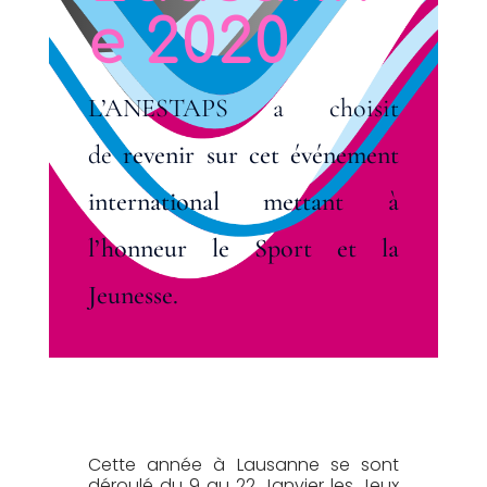
e 2020
L’ANESTAPS a choisit
de
revenir sur cet événement
international mettant à
l’honneur le Sport et la
Jeunesse.
Cette année à Lausanne se sont
déroulé du 9 au 22 Janvier les Jeux