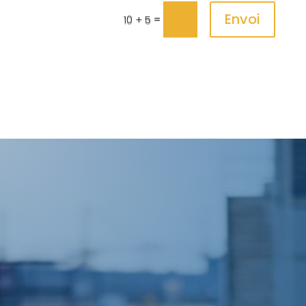
Envoi
=
10 + 5