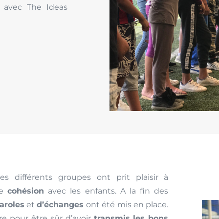
 avec The Ideas
s différents groupes ont prit plaisir à
de
cohésion
avec les enfants. A la fin des
aroles
et
d’échanges
ont été mis en place.
re pour être sûr d’avoir
transmis les bons