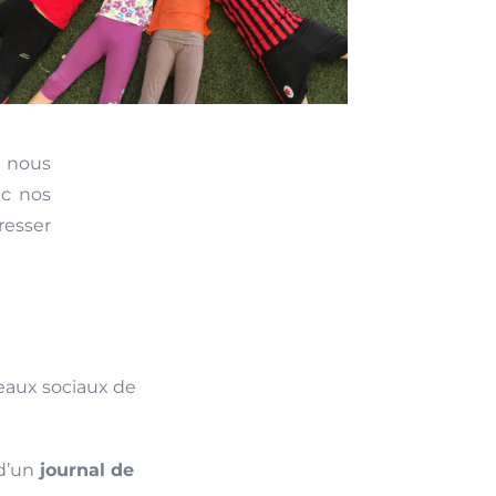
 nous
ec nos
resser
seaux sociaux de
d’un
journal de