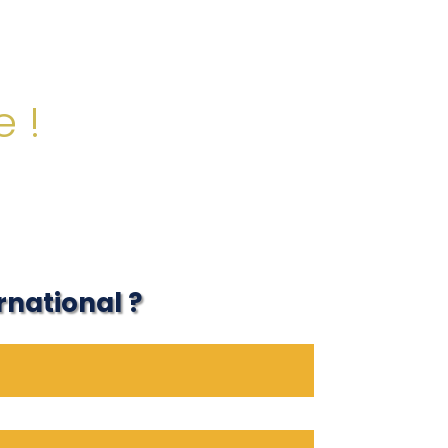
e !
ernational ?