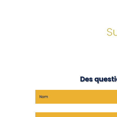
Su
Des questio