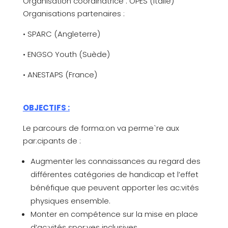
Organisation coordinatrice : OPES (Italie)
Organisations partenaires :
• SPARC (Angleterre)
• ENGSO Youth (Suède)
• ANESTAPS (France)
OBJECTIFS :
Le parcours de forma:on va perme`re aux
par:cipants de :
Augmenter les connaissances au regard des
différentes catégories de handicap et l’effet
bénéfique que peuvent apporter les ac:vités
physiques ensemble.
Monter en compétence sur la mise en place
d’ac:vités spor:ves inclusives.