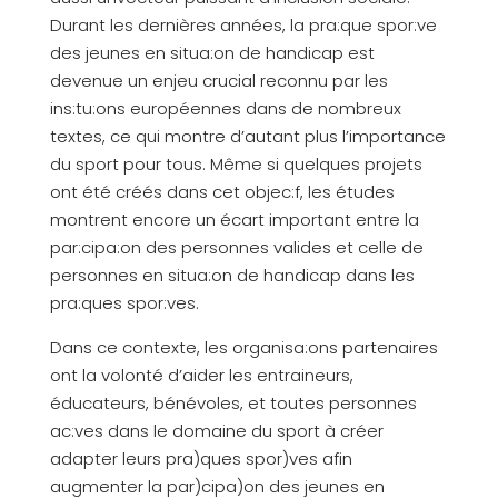
Durant les dernières années, la pra:que spor:ve
des jeunes en situa:on de handicap est
devenue un enjeu crucial reconnu par les
ins:tu:ons européennes dans de nombreux
textes, ce qui montre d’autant plus l’importance
du sport pour tous. Même si quelques projets
ont été créés dans cet objec:f, les études
montrent encore un écart important entre la
par:cipa:on des personnes valides et celle de
personnes en situa:on de handicap dans les
pra:ques spor:ves.
Dans ce contexte, les organisa:ons partenaires
ont la volonté d’aider les entraineurs,
éducateurs, bénévoles, et toutes personnes
ac:ves dans le domaine du sport à créer
adapter leurs pra)ques spor)ves afin
augmenter la par)cipa)on des jeunes en