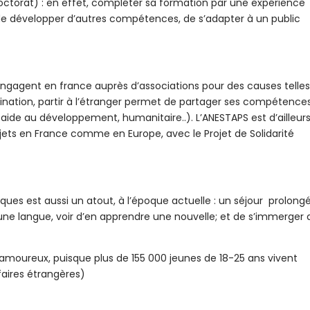
torat) : en effet, compléter sa formation par une expérience
de développer d’autres compétences, de s’adapter à un public
’engagent en france auprès d’associations pour des causes telle
rimination, partir à l’étranger permet de partager ses compétence
, aide au développement, humanitaire..). L’ANESTAPS est d’ailleur
ets en France comme en Europe, avec le Projet de Solidarité
es est aussi un atout, à l’époque actuelle : un séjour prolong
une langue, voir d’en apprendre une nouvelle; et de s’immerger
amoureux, puisque plus de 155 000 jeunes de 18-25 ans vivent
faires étrangères)