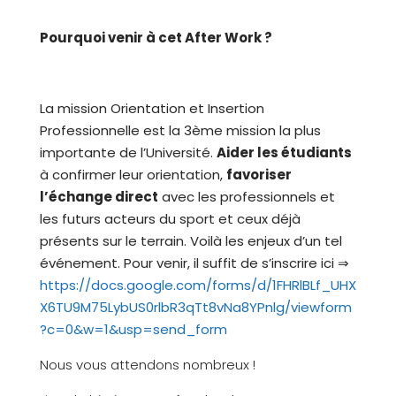
Pourquoi venir à cet After Work ?
La mission Orientation et Insertion
Professionnelle est la 3ème mission la plus
importante de l’Université.
Aider les étudiants
à confirmer leur orientation,
favoriser
l’échange direct
avec les professionnels et
les futurs acteurs du sport et ceux déjà
présents sur le terrain. Voilà les enjeux d’un tel
événement. Pour venir, il suffit de s’inscrire ici ⇒
https://docs.google.com/forms/d/1FHRlBLf_UHX
X6TU9M75LybUS0rlbR3qTt8vNa8YPnlg/viewform
?c=0&w=1&usp=send_form
Nous vous attendons nombreux !