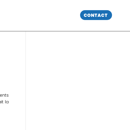
CONTACT
ents
it la