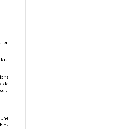
e en
dats
tions
e de
uivi
 une
 dans