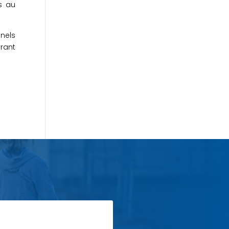
s au
nnels
rant