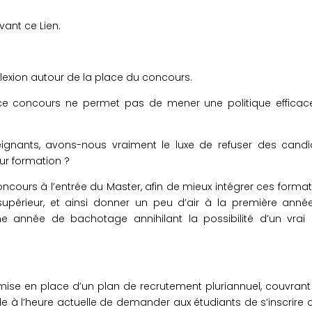
ivant ce
Lien
.
éflexion autour de la place du concours.
 ce concours ne permet pas de mener une politique efficac
ignants, avons-nous vraiment le luxe de refuser des candi
eur formation ?
cours à l’entrée du Master, afin de mieux intégrer ces forma
upérieur, et ainsi donner un peu d’air à la première anné
e année de bachotage annihilant la possibilité d’un vrai s
mise en place d’un plan de recrutement pluriannuel, couvrant
able à l’heure actuelle de demander aux étudiants de s’inscrire